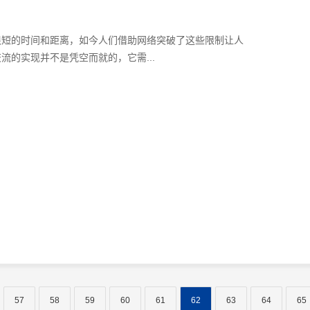
很短的时间和距离，如今人们借助网络突破了这些限制让人
的实现并不是凭空而就的，它需...
57
58
59
60
61
62
63
64
65