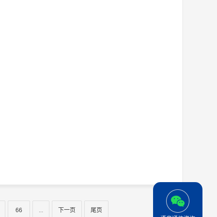
66
...
下一页
尾页