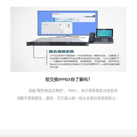
软交换IPPBX你了解吗？
说起“程控电话交换机”、“PBX”，估计很多朋友对这些名
词都不感到陌生，是的，它们是以前一些企业单位常用到的公...