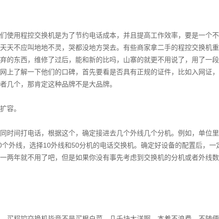
们使用程控交换机是为了节约电话成本，并且提高工作效率，要是一个不
天天不应叫地地不灵，哭都没地方哭去。有些商家拿二手的程控交换机重
弃的东西，维修了过后，能和新的比吗，山寨的就更不用说了，用了一段
上了解一下他们的口碑，首先要看是否具有正规的证件，比如入网证，国家
者几个，那肯定这种品牌不是大品牌。
扩容。
同时间打电话，根据这个，确定接进去几个外线几个分机。例如，单位里
0个外线，选择10外线和50分机的电话交换机。确定好设备的配置后，
一两年就不用了吧，但是如果你没有事先考虑到交换机的分机或者外线数
，买程控交换机毕竟不是买根白菜，几千块大洋啊，本着不浪费、不随便